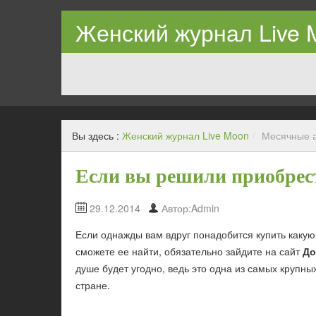
Женский журнал Live 
Вы здесь :
Женский журнал Live Moon
/
Месячные 
Если вы решили приобрес
29.12.2014
Автор:Admin
Если однажды вам вдруг понадобится купить какую
сможете ее найти, обязательно зайдите на сайт
До
душе будет угодно, ведь это одна из самых крупн
стране.