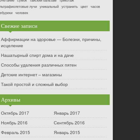
очетание
сумок
тайский бальзам
трикотаж
льтрафиолетовые лучи
уникальный
устранить
цвет
часов
ебуреки
человек
Свежие записи
Аффирмации на здоровье — Болезни, причины,
исцеление
Нашатырный спирт дома и на даче
Способы удаления различных пятен
Детские интернет – магазины
Такой простой и сложный выбор
Архивы
Октябрь 2017
Январь 2017
Ноябрь 2016
Сентябрь 2016
Февраль 2015
Январь 2015