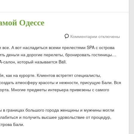
амой Одессе
Комментарии отключены
е все. А вот насладиться всеми прелестями SPA с острова
ить деньги на дорогие перелеты, бронировать гостиницы…
A-салон, который называется Bali.
я, как на курорте. Клиентов встретят специалисты,
ссоздать атмосферу красоты и нежности, присущую Бали. Вся
рорта. Многие предметы интерьера привезены с самого
ы в границах большого города женщины и мужчины могли
лабиться и получить высшее удовольствие от процедур,
строва Бали.