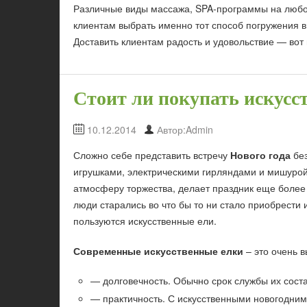
Различные виды массажа, SPA-программы на любой
клиентам выбрать именно тот способ погружения в
Доставить клиентам радость и удовольствие — вот 
Стоит ли покупать искусс
10.12.2014
Автор:Admin
Сложно себе представить встречу
Нового года
без
игрушками, электрическими гирляндами и мишуро
атмосферу торжества, делает праздник еще более
люди старались во что бы то ни стало приобрести
пользуются искусственные ели.
Современные искусственные елки
– это очень 
— долговечность. Обычно срок службы их соста
— практичность. С искусственными новогодним