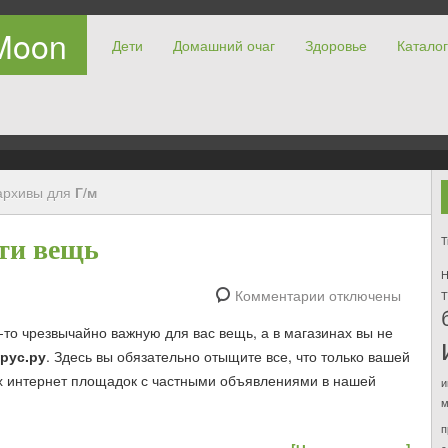
Moon
Дети
Домашний очаг
Здоровье
Каталог
архивы для
Г/м
T
ти вещь
Н
Комментарии отключены
Т
-то чрезвычайно важную для вас вещь, а в магазинах вы не
рус.ру
. Здесь вы обязательно отыщите все, что только вашей
ых интернет площадок с частными объявлениями в нашей
и
м
п