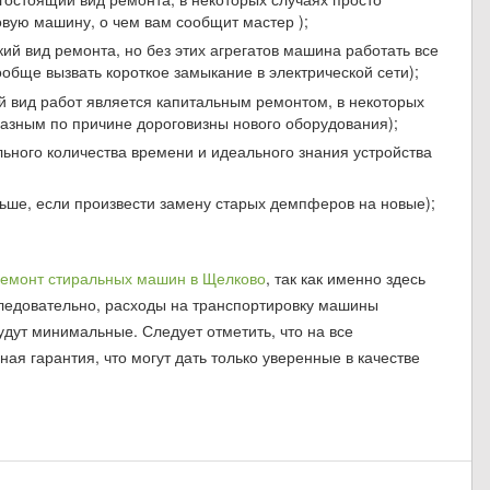
овую машину, о чем вам сообщит мастер );
ий вид ремонта, но без этих агрегатов машина работать все
обще вызвать короткое замыкание в электрической сети);
ой вид работ является капитальным ремонтом, в некоторых
азным по причине дороговизны нового оборудования);
ьного количества времени и идеального знания устройства
ше, если произвести замену старых демпферов на новые);
емонт стиральных машин в Щелково
, так как именно здесь
ледовательно, расходы на транспортировку машины
удут минимальные. Следует отметить, что на все
я гарантия, что могут дать только уверенные в качестве