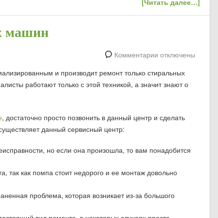
[Читать далее…]
х машин
Комментарии отключены
иализированным и производит ремонт только стиральных
алисты работают только с этой техникой, а значит знают о
е
, достаточно просто позвонить в данный центр и сделать
осуществляет данный сервисный центр:
еисправности, но если она произошла, то вам понадобится
, так как помпа стоит недорого и ее монтаж довольно
аненная проблема, которая возникает из-за большого
гостоящий вид ремонта, в некоторых случаях просто