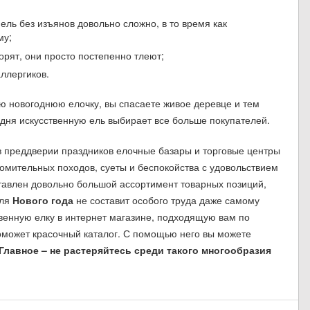
ль без изъянов довольно сложно, в то время как
му;
рят, они просто постепенно тлеют;
аллергиков.
ую новогоднюю елочку, вы спасаете живое деревце и тем
дня искусственную ель выбирает все больше покупателей.
ь в преддверии праздников елочные базары и торговые центры
утомительных походов, суеты и беспокойства с удовольствием
тавлен довольно большой ассортимент товарных позиций,
для
Нового года
не составит особого труда даже самому
твенную елку в интернет магазине, подходящую вам по
 поможет красочный каталог. С помощью него вы можете
Главное – не растеряйтесь среди такого многообразия