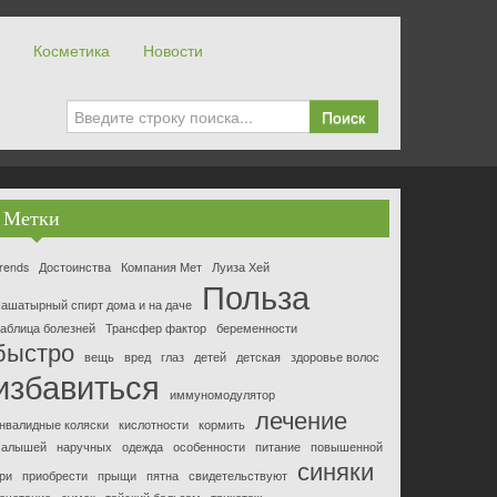
Косметика
Новости
Поиск
Метки
rends
Достоинства
Компания Мет
Луиза Хей
Польза
ашатырный спирт дома и на даче
аблица болезней
Трансфер фактор
беременности
быстро
вещь
вред
глаз
детей
детская
здоровье волос
избавиться
иммуномодулятор
лечение
нвалидные коляски
кислотности
кормить
алышей
наручных
одежда
особенности
питание
повышенной
синяки
ри
приобрести
прыщи
пятна
свидетельствуют