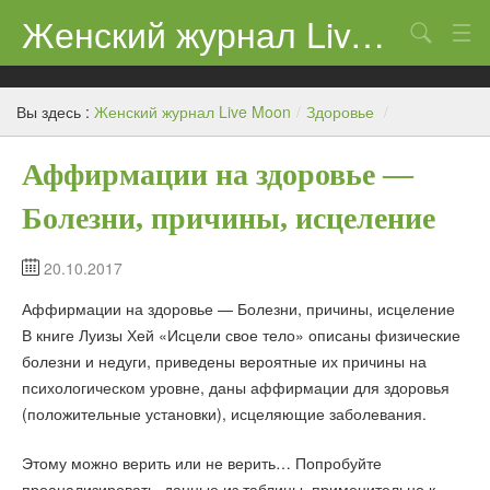
Женский журнал Live Moon
Поиск
Дети
Вы здесь :
Женский журнал Live Moon
/
Здоровье
/
Домашний очаг
Аффирмации на здоровье —
Здоровье
Болезни, причины, исцеление
Каталог
Косметика
20.10.2017
Аффирмации на здоровье — Болезни, причины, исцеление
Новости
В книге Луизы Хей «Исцели свое тело» описаны физические
болезни и недуги, приведены вероятные их причины на
психологическом уровне, даны аффирмации для здоровья
(положительные установки), исцеляющие заболевания.
Этому можно верить или не верить… Попробуйте
проанализировать, данные из таблицы, применительно к