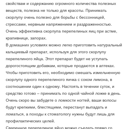
свойствам и содержанию огромного количества полезных
веществ, полезна не только для красоты. Принимать
скорлупу очень полезно для борьбы с бессонницей,
стрессами, нервным напряжением и раздраженностью.
Очень эффективна скорлупа перепелиных яиц при астме,
крапивнице, запорах.
В домашних условиях можно легко приготовить натуральный
кальциевый препарат, используя для этого скорлупу
перепелиного яйца. Этот препарат будет не уступать
дорогостоящим добавкам, которые продаются в аптеках.
Чтобы приготовить его, необходимо смешать измельченную
скорлупу одного перепелиного яичка с соком лимона, в
соотношении один к одному. Настоять в течении суток, и
средство готово – принимать по одной чайной ложке в день.
Очень скоро вы забудете о ломкости ногтей, ваши волосы
будут крепкими, блестящими, перестанут выпадать и
ломаться, а походы к стоматологу нужны будут лишь для
профилактических целей.
Сваренное перепелиное яйцо можно съедать прямо со