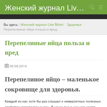
Женский журнал Live Moon
Поиск
Дети
Вы здесь :
Женский журнал Live Moon
/
Здоровье
/
Домашний очаг
Перепелиные яйца польза и вред
Здоровье
Перепелиные яйца польза и
Каталог
вред
Косметика
09.09.2014
Новости
Перепелиное яйцо – маленькое
сокровище для здоровья.
Каждый из нас хотя бы раз слышал о невероятных полезных
свойствах перепелиных яиц. В наши дни о них уже ходят