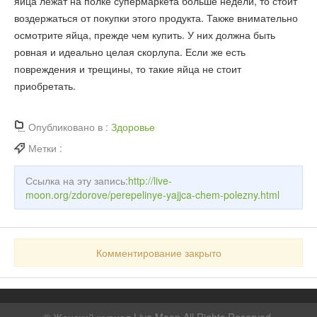
яйца лежат на полке супермаркета больше недели, то стоит
воздержаться от покупки этого продукта. Также внимательно
осмотрите яйца, прежде чем купить. У них должна быть
ровная и идеально целая скорлупа. Если же есть
повреждения и трещины, то такие яйца не стоит
приобретать.
Опубликовано в :
Здоровье
Метки :
Ссылка на эту запись:
http://live-
moon.org/zdorove/perepelinye-yajjca-chem-polezny.html
Комментирование закрыто
©
Женский журнал Live Moon
All Rights Reserved.