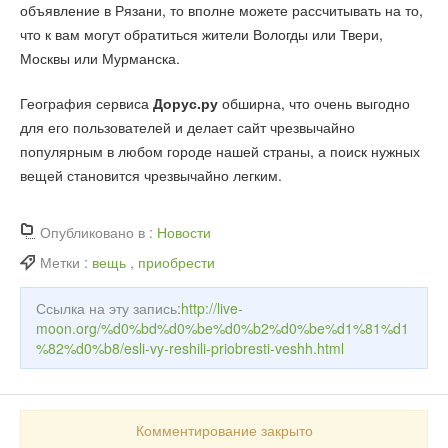
объявление в Рязани, то вполне можете рассчитывать на то,
что к вам могут обратиться жители Вологды или Твери,
Москвы или Мурманска.
География сервиса
Дорус.ру
обширна, что очень выгодно
для его пользователей и делает сайт чрезвычайно
популярным в любом городе нашей страны, а поиск нужных
вещей становится чрезвычайно легким.
Опубликовано в :
Новости
Метки :
вещь
,
приобрести
Ссылка на эту запись:
http://live-
moon.org/%d0%bd%d0%be%d0%b2%d0%be%d1%81%d1
%82%d0%b8/esli-vy-reshili-priobresti-veshh.html
Комментирование закрыто