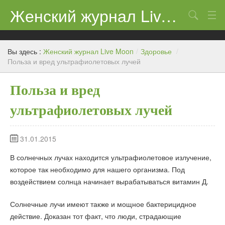
Женский журнал Live Moon
Поиск
Дети
Вы здесь :
Женский журнал Live Moon
/
Здоровье
/
Домашний очаг
Польза и вред ультрафиолетовых лучей
Здоровье
Польза и вред
Каталог
ультрафиолетовых лучей
Косметика
31.01.2015
Новости
В солнечных лучах находится ультрафиолетовое излучение,
которое так необходимо для нашего организма. Под
воздействием солнца начинает вырабатываться витамин Д.
Солнечные лучи имеют также и мощное бактерицидное
действие. Доказан тот факт, что люди, страдающие