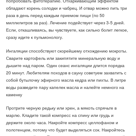
попробовать фитотерапию. Отхаркивающим эффектом
обладают корень солодки и чабрец. И отвар можно пить три
раза в день перед каждым приемом пищи (по 50
миллилитров за раз). Лечение подействует через 3-5 дней.
Если, откашливаясь, вы чувствуете, как сильно болит легкое,
сразу идите к пульмонологу.
Ингаляции способствуют скорейшему отхождению мокроты.
Сварите картофель или закипятите минеральную воду и
дышите над паром. Один сеанс ингаляции длится порядка
20 минут. Любителям походов в сауну советуем захватить с
собой бутылочку эфирного масла кедра или пихты. В литре
воды разведите пару капелек масла и налейте немного на
каменку
Протрите черную редьку или хрен, а мякоть спрячьте в
марлю. Кладите такой компресс на спину или грудь и
держите около часа. Накройте компресс целлофаном и
полотенцем, потому что будет выделяться сок. Накройтесь