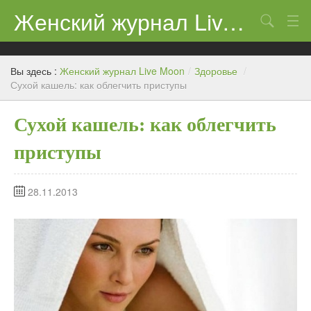
Женский журнал Live Moon
Поиск
Дети
Вы здесь :
Женский журнал Live Moon
/
Здоровье
/
Домашний очаг
Сухой кашель: как облегчить приступы
Здоровье
Сухой кашель: как облегчить
Каталог
приступы
Косметика
28.11.2013
Новости