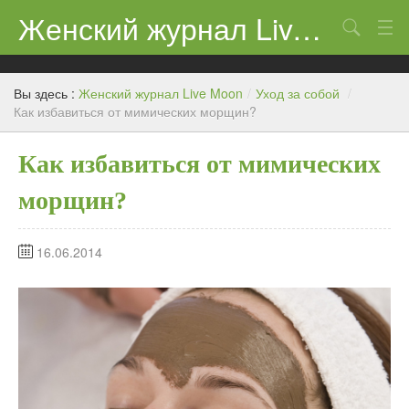
Женский журнал Live Moon
Поиск
Дети
Вы здесь :
Женский журнал Live Moon
/
Уход за собой
/
Домашний очаг
Как избавиться от мимических морщин?
Здоровье
Как избавиться от мимических
Каталог
морщин?
Косметика
16.06.2014
Новости