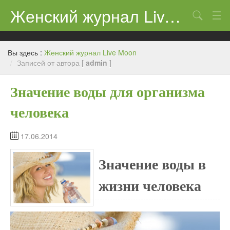
Женский журнал Live Moon
Поиск
Дети
Вы здесь :
Женский журнал Live Moon
Домашний очаг
/
Записей от автора [
admin
]
Здоровье
Значение воды для организма
Каталог
человека
Косметика
17.06.2014
Новости
Значение воды в
жизни человека